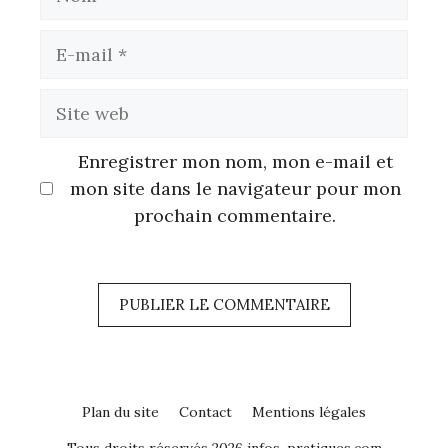
E-
mail
Site
web
Enregistrer mon nom, mon e-mail et
mon site dans le navigateur pour mon
prochain commentaire.
Plan du site
Contact
Mentions légales
Tous droits réservés 2026 infos-pratiques.com