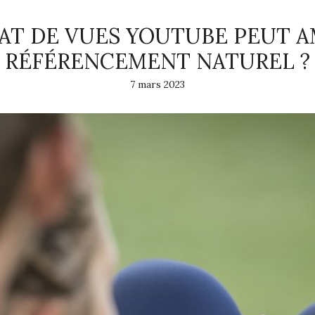
2.1.0
AT DE VUES YOUTUBE PEUT A
|
Author:
RÉFÉRENCEMENT NATUREL ?
Atakan
7 mars 2023
Au
|
Docs:
https://atakanau.blogspot.
category-
menu-
wp-
plugin.html
|
Active
Theme:
GeneratePress