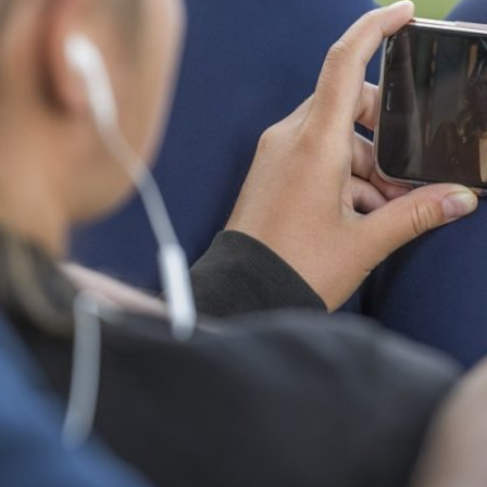
Child
(generatepress_child)
|
Parent
Theme:
GeneratePress
(generatepress)