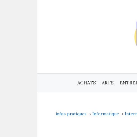
Aller
au
contenu
ACHATS
ARTS
ENTRE
infos pratiques
Informatique
Inter