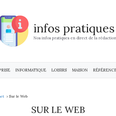
infos pratiques
Nos infos pratiques en direct de la rédaction
PRISE
INFORMATIQUE
LOISIRS
MAISON
RÉFÉRENC
Automatically
Hierarchic
Categories
in
net
Sur le Web
Menu
SUR LE WEB
-
Version